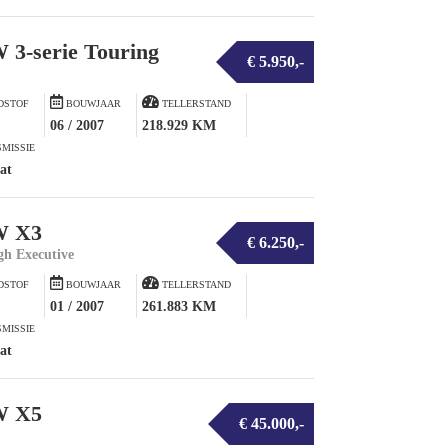
3-serie Touring
€ 5.950,-
DSTOF
BOUWJAAR
TELLERSTAND
06 / 2007
218.929 KM
MISSIE
at
 X3
€ 6.250,-
igh Executive
DSTOF
BOUWJAAR
TELLERSTAND
01 / 2007
261.883 KM
MISSIE
at
 X5
€ 45.000,-