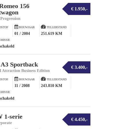
 Romeo 156
€ 1.950,-
twagon
 Progression
DSTOF
BOUWJAAR
TELLERSTAND
01 / 2004
251.619 KM
MISSIE
schakeld
 A3 Sportback
€ 3.400,-
I Attraction Business Edition
DSTOF
BOUWJAAR
TELLERSTAND
11 / 2008
243.810 KM
MISSIE
schakeld
1-serie
€ 4.450,-
rporate