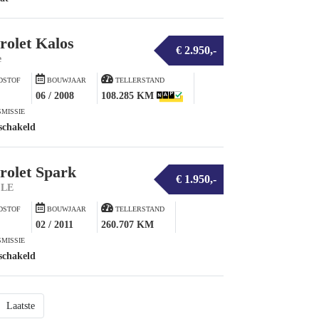
rolet Kalos
€ 2.950,-
e
DSTOF
BOUWJAAR
TELLERSTAND
06 / 2008
108.285 KM
MISSIE
schakeld
rolet Spark
€ 1.950,-
 LE
DSTOF
BOUWJAAR
TELLERSTAND
02 / 2011
260.707 KM
MISSIE
schakeld
Laatste