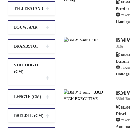
BRAN
TELLERSTAND
Benzine
TRANS
Handge
BOUWJAAR
BMW 
BRANDSTOF
316i
BRAN
Benzine
STAHOOGTE
TRANS
(CM)
Handge
BMW 
LENGTE (CM)
330d Bu
BRAN
Diesel
BREEDTE (CM)
TRANS
Automa