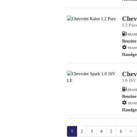
Chev
1.2 Pur
BRAN
Benzine
TRANS
Handge
Chev
1.0 16V
BRAN
Benzine
TRANS
Handge
1
2
3
4
5
6
>