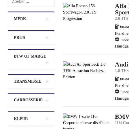
Alfa
Spor
2.0 JTS
MERK
BRAN
Benzine
PRIJS
TRANS
Handge
BTW OF MARGE
Audi
1.8 TFS
BRAN
TRANSMISSIE
Benzine
TRANS
Handge
CARROSSERIE
BMW 
KLEUR
116i Co