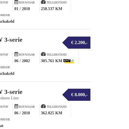
DSTOF
BOUWJAAR
TELLERSTAND
01 / 2010
250.537 KM
MISSIE
schakeld
3-serie
€ 2.200,-
DSTOF
BOUWJAAR
TELLERSTAND
06 / 2002
305.761 KM
MISSIE
schakeld
3-serie
€ 8.000,-
siness Line
DSTOF
BOUWJAAR
TELLERSTAND
06 / 2010
362.025 KM
MISSIE
at