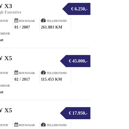
 X3
€ 6.250,-
igh Executive
DSTOF
BOUWJAAR
TELLERSTAND
01 / 2007
261.883 KM
MISSIE
at
 X5
€ 45.000,-
DSTOF
BOUWJAAR
TELLERSTAND
02 / 2017
115.453 KM
MISSIE
at
 X5
€ 17.950,-
DSTOF
BOUWJAAR
TELLERSTAND