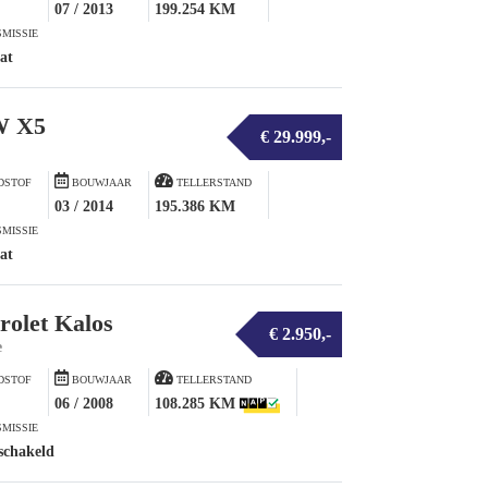
07 / 2013
199.254 KM
MISSIE
at
 X5
€ 29.999,-
DSTOF
BOUWJAAR
TELLERSTAND
03 / 2014
195.386 KM
MISSIE
at
rolet Kalos
€ 2.950,-
e
DSTOF
BOUWJAAR
TELLERSTAND
06 / 2008
108.285 KM
MISSIE
schakeld