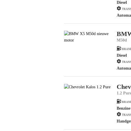
Diesel
TRANS
Automa
BMW
M50d
BRAN
Diesel
TRANS
Automa
Chev
1.2 Pur
BRAN
Benzine
TRANS
Handge