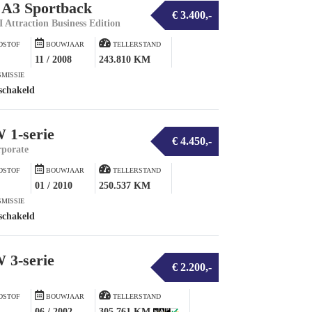
 A3 Sportback
€ 3.400,-
I Attraction Business Edition
DSTOF
BOUWJAAR
TELLERSTAND
11 / 2008
243.810 KM
MISSIE
schakeld
1-serie
€ 4.450,-
rporate
DSTOF
BOUWJAAR
TELLERSTAND
01 / 2010
250.537 KM
MISSIE
schakeld
3-serie
€ 2.200,-
DSTOF
BOUWJAAR
TELLERSTAND
06 / 2002
305.761 KM