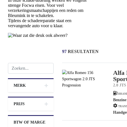
In onze schade-afdeling werken we volgens
strenge Focwa eisen. Voor veel
verzekeringsmaatschappijen een reden om
Bleumink in te schakelen.
Tijdens de schadereparatie staat een
vervangende auto voor u klaar.
97
RESULTATEN
Alfa
Spor
2.0 JTS
MERK
BRAN
Benzine
PRIJS
TRANS
Handge
BTW OF MARGE