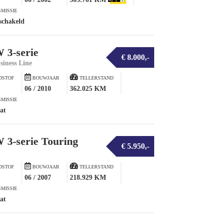
MISSIE
schakeld
3-serie
€ 8.000,-
siness Line
DSTOF
BOUWJAAR
TELLERSTAND
06 / 2010
362.025 KM
MISSIE
at
3-serie Touring
€ 5.950,-
DSTOF
BOUWJAAR
TELLERSTAND
06 / 2007
218.929 KM
MISSIE
at