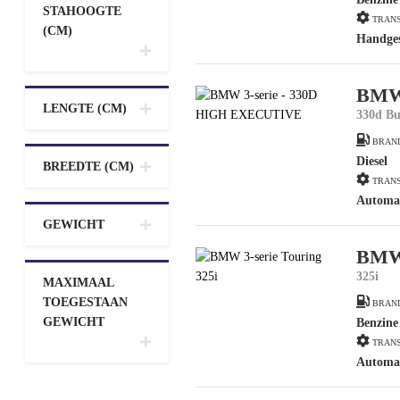
STAHOOGTE
TRANS
(CM)
Handge
BMW 
LENGTE (CM)
330d Bu
BRAN
Diesel
BREEDTE (CM)
TRANS
Automa
GEWICHT
BMW 
325i
MAXIMAAL
TOEGESTAAN
BRAN
GEWICHT
Benzine
TRANS
Automa