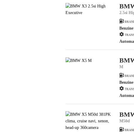
BMW
2.5si H
BRAN
Benzine
TRANS
Automa
BMW
M
BRAN
Benzine
TRANS
Automa
BMW
M50d
BRAN