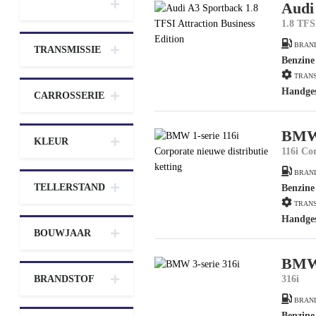
Audi
1.8 TFS
BRAN
TRANSMISSIE
Benzine
TRANS
Handge
CARROSSERIE
BMW 
KLEUR
116i Co
BRAN
TELLERSTAND
Benzine
TRANS
Handge
BOUWJAAR
BMW 
BRANDSTOF
316i
BRAN
Benzine