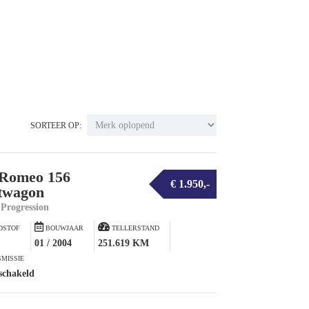
SORTEER OP:
 Romeo 156
€ 1.950,-
twagon
 Progression
DSTOF
BOUWJAAR
TELLERSTAND
01 / 2004
251.619 KM
MISSIE
schakeld