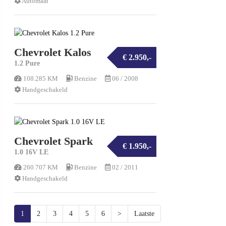
Automaat
Chevrolet Kalos
€ 2.950,-
1.2 Pure
108.285 KM
Benzine
06 / 2008
Handgeschakeld
Chevrolet Spark
€ 1.950,-
1.0 16V LE
260.707 KM
Benzine
02 / 2011
Handgeschakeld
1
2
3
4
5
6
>
Laatste