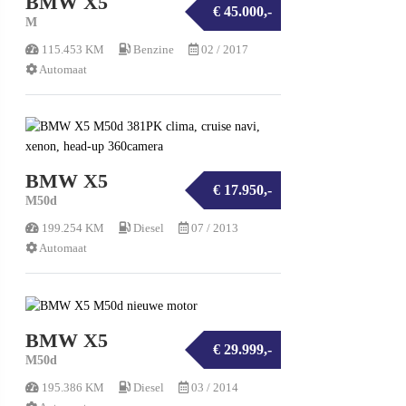
BMW X5
€ 45.000,-
M
115.453 KM
Benzine
02 / 2017
Automaat
BMW X5
€ 17.950,-
M50d
199.254 KM
Diesel
07 / 2013
Automaat
BMW X5
€ 29.999,-
M50d
195.386 KM
Diesel
03 / 2014