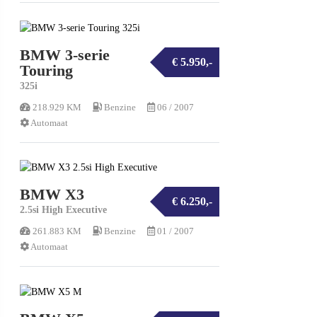
BMW 3-serie
€ 5.950,-
Touring
325i
218.929 KM
Benzine
06 / 2007
Automaat
BMW X3
€ 6.250,-
2.5si High Executive
261.883 KM
Benzine
01 / 2007
Automaat