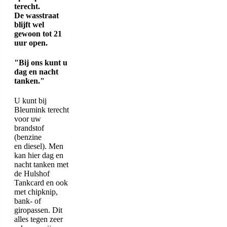
terecht.
De wasstraat
blijft wel
gewoon tot 21
uur open.
"Bij ons kunt u
dag en nacht
tanken."
U kunt bij
Bleumink terecht
voor uw
brandstof
(benzine
en diesel). Men
kan hier dag en
nacht tanken met
de Hulshof
Tankcard en ook
met chipknip,
bank- of
giropassen. Dit
alles tegen zeer