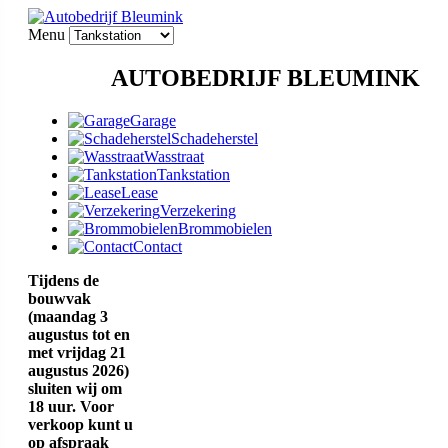
Menu
AUTOBEDRIJF BLEUMINK
Garage
Schadeherstel
Wasstraat
Tankstation
Lease
Verzekering
Brommobielen
Contact
Tijdens de
bouwvak
(maandag 3
augustus tot en
met vrijdag 21
augustus 2026)
sluiten wij om
18 uur. Voor
verkoop kunt u
op afspraak